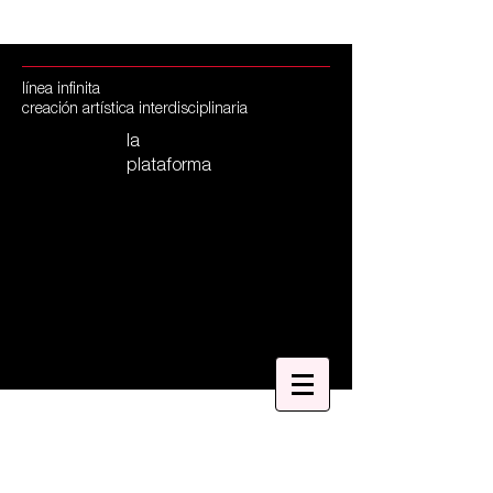
línea infinita
creación artística
interdisciplinaria
la
plataforma
Jaidy
Diaz