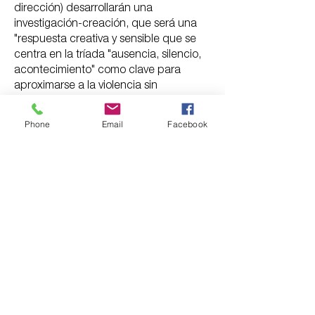
dirección) desarrollarán una
investigación-creación, que será una
"respuesta creativa y sensible que se
centra en la tríada "ausencia, silencio,
acontecimiento" como clave para
aproximarse a la violencia sin
precedentes que vive nuestro país,
Colombia, especialmente al fenómeno
Phone
Email
Facebook
de la desaparición forzada por razones
políticas".
La innegable huella dejada por la
violencia de la desaparición hace
aflorar presencias ausentes que
conforman el material de nuestra
investigación y creación, que se
convertirá en nuestro gesto sonoro.
Al mismo tiempo, la Cátedra recibió
también a Juan Carlos Aldana, artista
profesional.